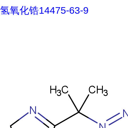
氢氧化锆14475-63-9