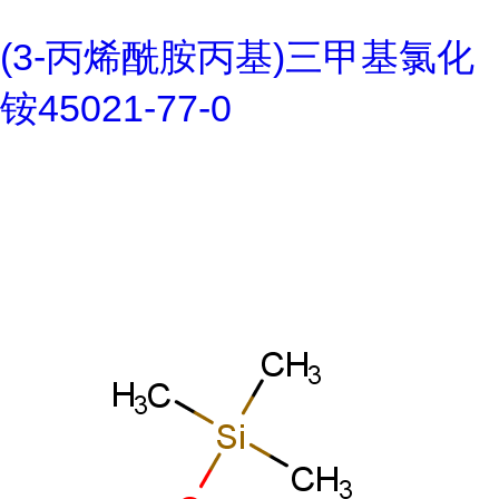
(3-丙烯酰胺丙基)三甲基氯化
铵45021-77-0