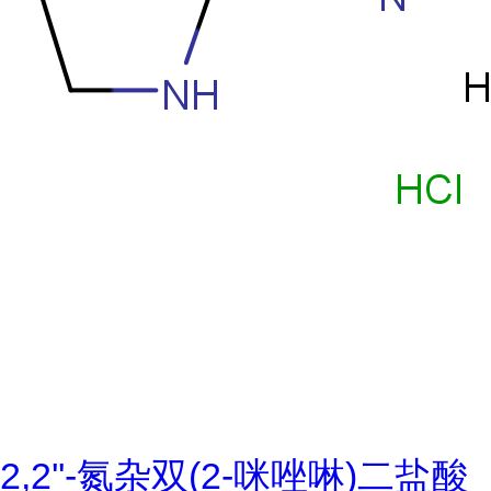
2,2''-氮杂双(2-咪唑啉)二盐酸