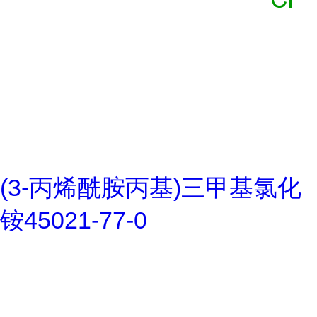
(3-丙烯酰胺丙基)三甲基氯化
铵45021-77-0