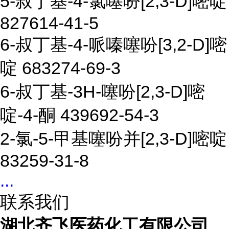
5-叔丁基-4-氯噻吩[2,3-D]嘧啶
827614-41-5
6-叔丁基-4-哌嗪噻吩[3,2-D]嘧
啶 683274-69-3
6-叔丁基-3H-噻吩[2,3-D]嘧
啶-4-酮 439692-54-3
2-氯-5-甲基噻吩并[2,3-D]嘧啶
83259-31-8
...
联系我们
湖北齐飞医药化工有限公司