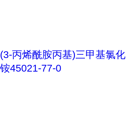
(3-丙烯酰胺丙基)三甲基氯化
铵45021-77-0