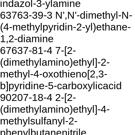
indazol-3-ylamine
63763-39-3 N',N'-dimethyl-N-
(4-methylpyridin-2-yl)ethane-
1,2-diamine
67637-81-4 7-[2-
(dimethylamino)ethyl]-2-
methyl-4-oxothieno[2,3-
b]pyridine-5-carboxylicacid
90207-18-4 2-[2-
(dimethylamino)ethyl]-4-
methylsulfanyl-2-
phenylbutanenitrile