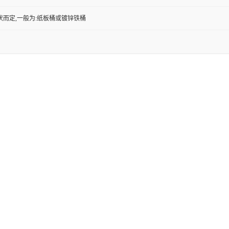
状而定,一般为:纸板桶或镀锌铁桶