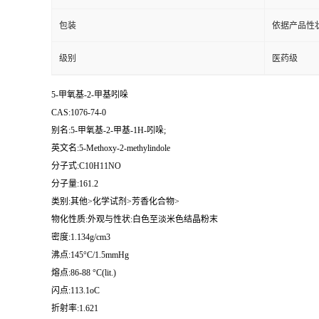
包装
依据产品性
级别
医药级
5-甲氧基-2-甲基吲哚
CAS:1076-74-0
别名:5-甲氧基-2-甲基-1H-吲哚;
英文名:5-Methoxy-2-methylindole
分子式:C10H11NO
分子量:161.2
类别:其他>化学试剂>芳香化合物>
物化性质:外观与性状:白色至淡米色结晶粉末
密度:1.134g/cm3
沸点:145°C/1.5mmHg
熔点:86-88 °C(lit.)
闪点:113.1oC
折射率:1.621