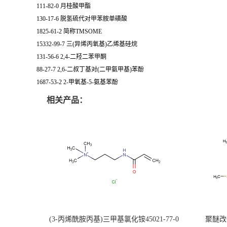
111-82-0 月桂酸甲酯
130-17-6 脱氢硫代对甲苯胺单磺酸
1825-61-2 简称TMSOME
15332-99-7 三(异烯丙氧基)乙烯基硅烷
131-56-6 2,4-二羟二苯甲酮
88-27-7 2,6-二叔丁基对(二甲氨甲基)苯酚
1687-53-2 2-甲氧基-5-氨基苯酚
相关产品：
(3-丙烯酰胺丙基)三甲基氯化铵45021-77-0
聚醚改性