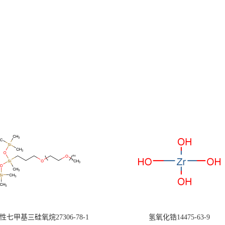
七甲基三硅氧烷27306-78-1
氢氧化锆14475-63-9