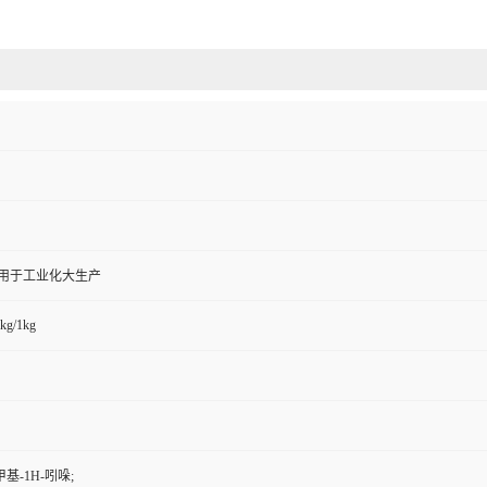
,用于工业化大生产
kg/1kg
甲基-1H-吲哚;