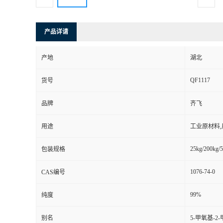
产品详请
产地
湖北
QF1117
货号
品牌
齐飞
用途
工业原材料
25kg/200kg/5
包装规格
1076-74-0
CAS编号
99%
纯度
别名
5-甲氧基-2-