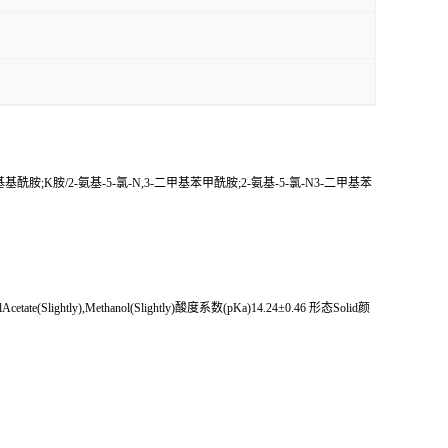
甲基基酰胺;K胺/2-氨基-5-氯-N,3-二甲基苯甲酰胺;2-氨基-5-氯-N3-二甲基苯
tate(Slightly),Methanol(Slightly)酸度系数(pKa)14.24±0.46 形态Solid颜