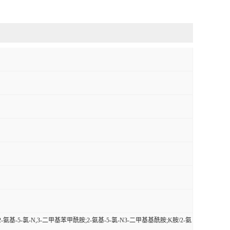
2-氨基-5-氯-N,3-二甲基苯甲酰胺;2-氨基-5-氯-N3-二甲基基酰胺;K胺/2-氨