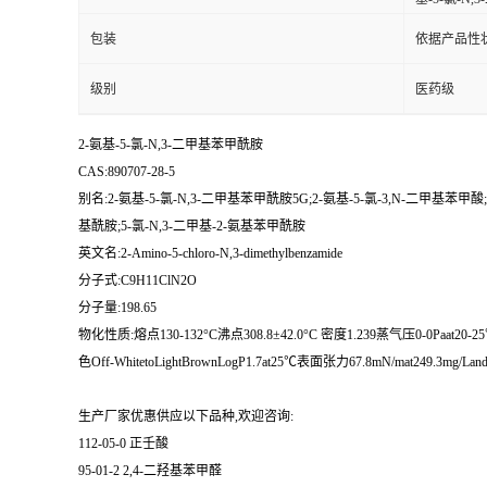
包装
依据产品性
级别
医药级
2-氨基-5-氯-N,3-二甲基苯甲酰胺
CAS:890707-28-5
别名:2-氨基-5-氯-N,3-二甲基苯甲酰胺5G;2-氨基-5-氯-3,N-二甲基苯甲酸
基酰胺;5-氯-N,3-二甲基-2-氨基苯甲酰胺
英文名:2-Amino-5-chloro-N,3-dimethylbenzamide
分子式:C9H11ClN2O
分子量:198.65
物化性质:熔点130-132°C沸点308.8±42.0°C 密度1.239蒸气压0-0Paat20-25℃储存条件Kee
色Off-WhitetoLightBrownLogP1.7at25℃表面张力67.8mN/mat249.3mg/Lan
生产厂家优惠供应以下品种,欢迎咨询:
112-05-0 正壬酸
95-01-2 2,4-二羟基苯甲醛