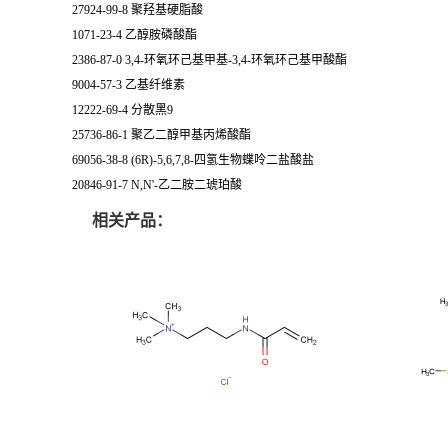
27924-99-8 聚羟基硬脂酸
1071-23-4 乙醇胺磷酸酯
2386-87-0 3,4-环氧环己基甲基-3,4-环氧环己基甲酸酯
9004-57-3 乙基纤维素
12222-69-4 分散黑9
25736-86-1 聚乙二醇甲基丙烯酸酯
69056-38-8 (6R)-5,6,7,8-四氢生物蝶呤二盐酸盐
20846-91-7 N,N'-乙二胺二琥珀酸
相关产品：