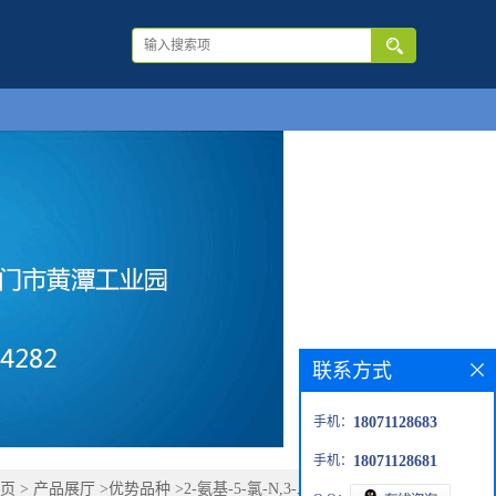
联系方式
手机：
18071128683
手机：
18071128681
页
>
产品展厅
>
优势品种
>
2-氨基-5-氯-N,3-二甲基苯甲酰胺