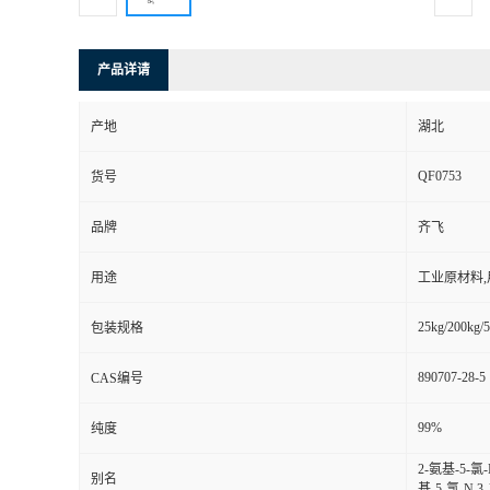
产品详请
产地
湖北
QF0753
货号
品牌
齐飞
用途
工业原材料
25kg/200kg/5
包装规格
890707-28-5
CAS编号
99%
纯度
2-氨基-5-氯
别名
基-5-氯-N