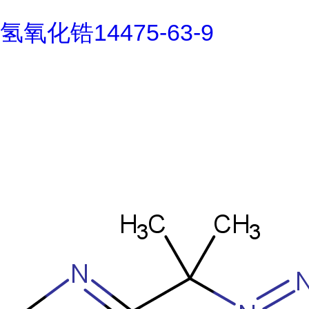
氢氧化锆14475-63-9