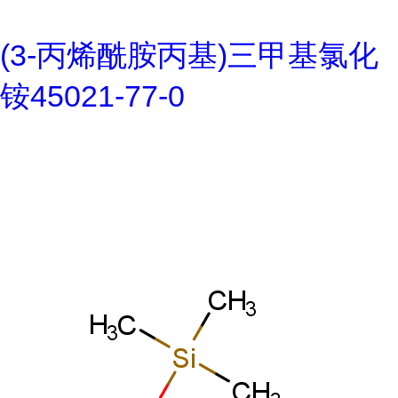
(3-丙烯酰胺丙基)三甲基氯化
铵45021-77-0