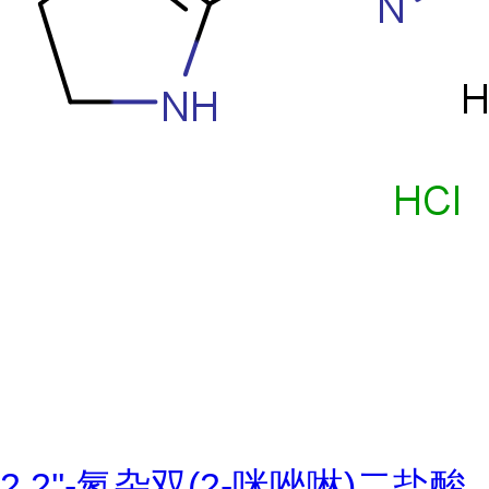
2,2''-氮杂双(2-咪唑啉)二盐酸