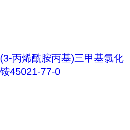
(3-丙烯酰胺丙基)三甲基氯化
铵45021-77-0