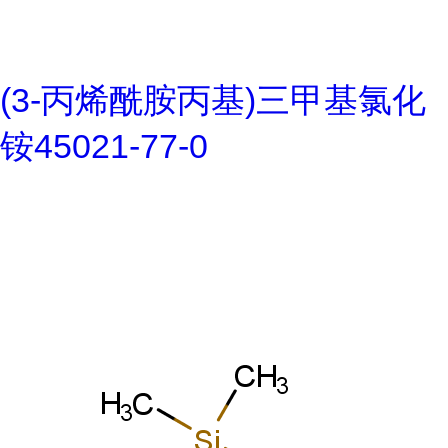
(3-丙烯酰胺丙基)三甲基氯化
铵45021-77-0