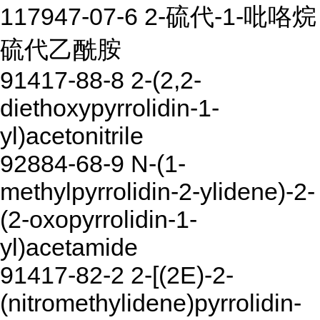
117947-07-6 2-硫代-1-吡咯烷
硫代乙酰胺
91417-88-8 2-(2,2-
diethoxypyrrolidin-1-
yl)acetonitrile
92884-68-9 N-(1-
methylpyrrolidin-2-ylidene)-2-
(2-oxopyrrolidin-1-
yl)acetamide
91417-82-2 2-[(2E)-2-
(nitromethylidene)pyrrolidin-