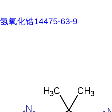
氢氧化锆14475-63-9