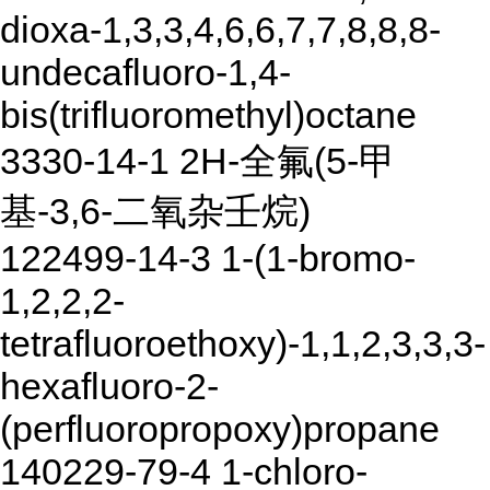
dioxa-1,3,3,4,6,6,7,7,8,8,8-
undecafluoro-1,4-
bis(trifluoromethyl)octane
3330-14-1 2H-全氟(5-甲
基-3,6-二氧杂壬烷)
122499-14-3 1-(1-bromo-
1,2,2,2-
tetrafluoroethoxy)-1,1,2,3,3,3-
hexafluoro-2-
(perfluoropropoxy)propane
140229-79-4 1-chloro-