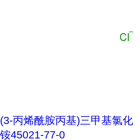
(3-丙烯酰胺丙基)三甲基氯化
铵45021-77-0