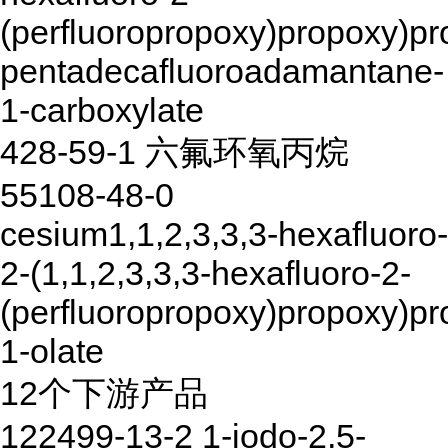
(perfluoropropoxy)propoxy)pro
pentadecafluoroadamantane-
1-carboxylate
428-59-1 六氟环氧丙烷
55108-48-0
cesium1,1,2,3,3,3-hexafluoro-
2-(1,1,2,3,3,3-hexafluoro-2-
(perfluoropropoxy)propoxy)pr
1-olate
12个下游产品
122499-13-2 1-iodo-2,5-