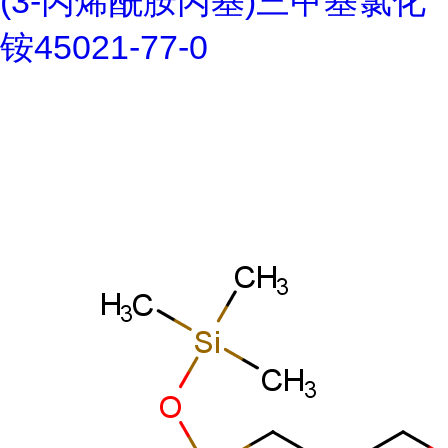
(3-丙烯酰胺丙基)三甲基氯化
铵45021-77-0