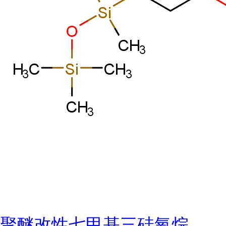
聚醚改性七甲基三硅氧烷