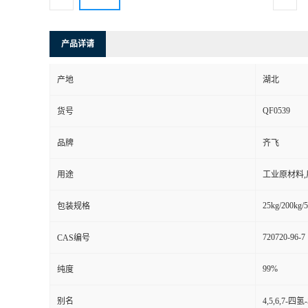
产品详请
产地
湖北
QF0539
货号
品牌
齐飞
用途
工业原材料
25kg/200kg/5
包装规格
720720-96-7
CAS编号
99%
纯度
别名
4,5,6,7-