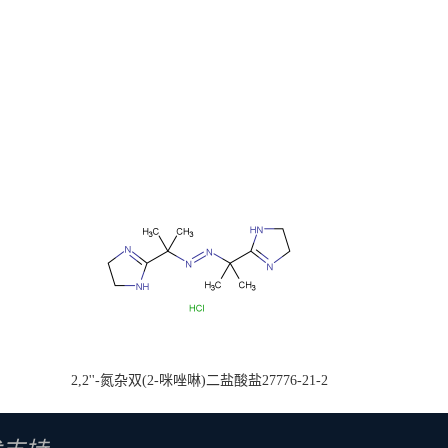
2,2''-氮杂双(2-咪唑啉)二盐酸盐27776-21-2