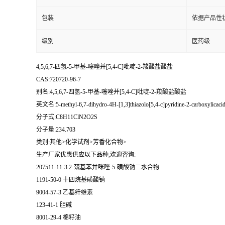
包装
依据产品性
级别
医药级
4,5,6,7-四氢-5-甲基-噻唑并[5,4-C]吡啶-2-羧酸盐酸盐
CAS:720720-96-7
别名:4,5,6,7-四氢-5-甲基-噻唑并[5,4-C]吡啶-2-羧酸盐酸盐
英文名:5-methyl-6,7-dihydro-4H-[1,3]thiazolo[5,4-c]pyridine-2-carboxylicacid
分子式:C8H11ClN2O2S
分子量:234.703
类别:其他>化学试剂>芳香化合物>
生产厂家优惠供应以下品种,欢迎咨询:
207511-11-3 2-巯基苯并咪唑-5-磺酸钠二水合物
1191-50-0 十四烷基磺酸钠
9004-57-3 乙基纤维素
123-41-1 胆碱
8001-29-4 棉籽油