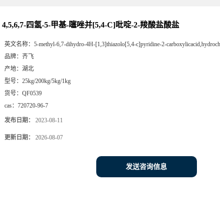
4,5,6,7-四氢-5-甲基-噻唑并[5,4-C]吡啶-2-羧酸盐酸盐
英文名称：
5-methyl-6,7-dihydro-4H-[1,3]thiazolo[5,4-c]pyridine-2-carboxylicacid,hydroch
品牌：
齐飞
产地：
湖北
型号：
25kg/200kg/5kg/1kg
货号：
QF0539
cas：
720720-96-7
发布日期：
2023-08-11
更新日期：
2026-08-07
发送咨询信息