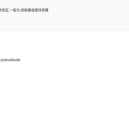
状而定,一般为:纸板桶或镀锌铁桶
,hydrochloride