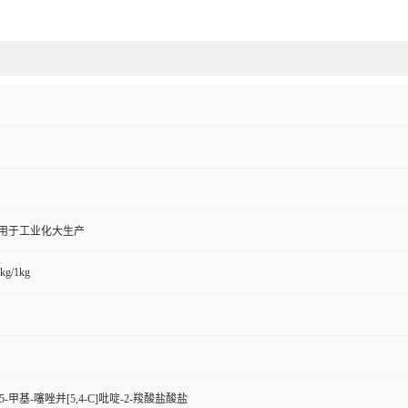
,用于工业化大生产
kg/1kg
四氢-5-甲基-噻唑并[5,4-C]吡啶-2-羧酸盐酸盐