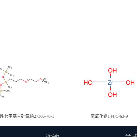
七甲基三硅氧烷27306-78-1
氢氧化锆14475-63-9