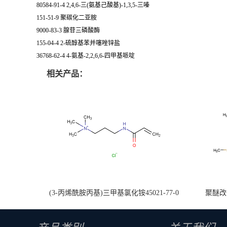
80584-91-4 2,4,6-三(氨基己酸基)-1,3,5-三嗪
151-51-9 聚碳化二亚胺
9000-83-3 腺苷三磷酸酶
155-04-4 2-硫醇基苯并噻唑锌盐
36768-62-4 4-氨基-2,2,6,6-四甲基哌啶
相关产品：
(3-丙烯酰胺丙基)三甲基氯化铵45021-77-0
聚醚改性