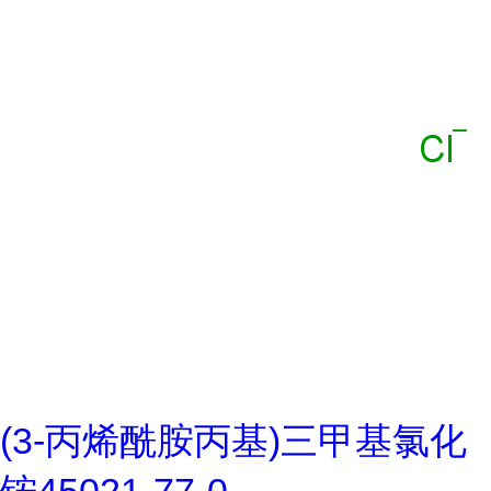
(3-丙烯酰胺丙基)三甲基氯化