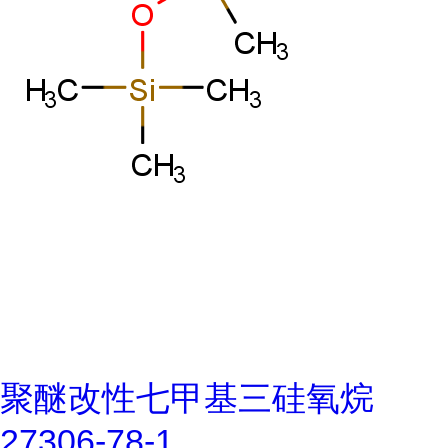
聚醚改性七甲基三硅氧烷
27306-78-1