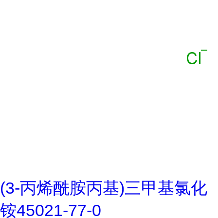
(3-丙烯酰胺丙基)三甲基氯化
铵45021-77-0