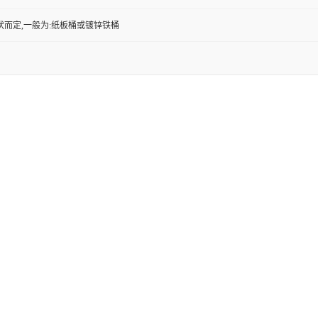
状而定,一般为:纸板桶或镀锌铁桶