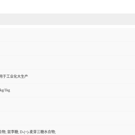
,用于工业化大生产
kg/1kg
; 鼠李糖; D-(+)-麦芽三糖水合物;