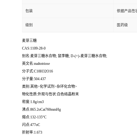
包装
依据产品性
级别
医药级
麦芽三糖
CAS:1109-28-0
别名:麦芽三糖水合物; 鼠李糖; D-(+)-麦芽三糖水合物;
英文名:maltotriose
分子式:C18H32O16
分子量:504.437
类别:其他>化学试剂>杂环化合物>
物化性质:外观与性状:白色结晶粉末
密度:1.8g/cm3
沸点:865.2oCat760mmHg
熔点:132-135°C
闪点:477oC
折射率:1.673