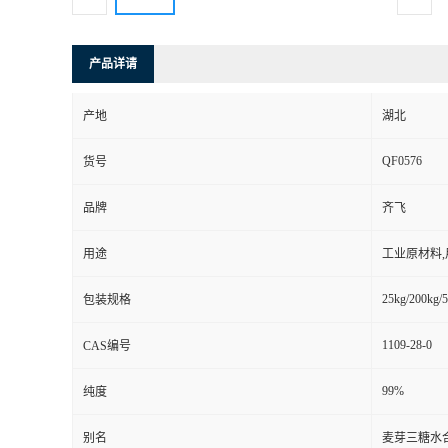
产品详请
产地
湖北
QF0576
货号
品牌
齐飞
用途
工业原材料
25kg/200kg/5
包装规格
1109-28-0
CAS编号
99%
纯度
别名
麦芽三糖水合物