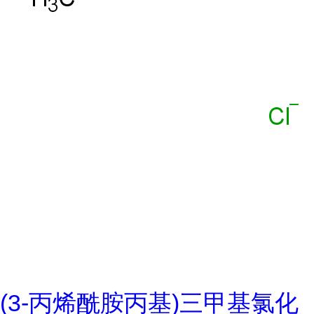
(3-丙烯酰胺丙基)三甲基氯化