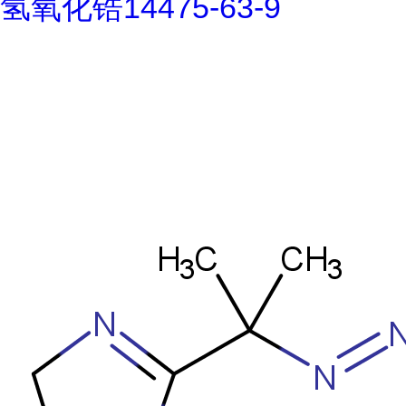
氢氧化锆14475-63-9