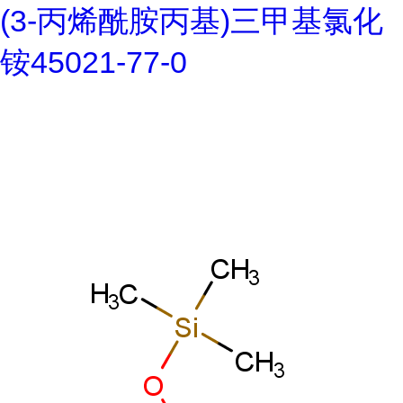
(3-丙烯酰胺丙基)三甲基氯化
铵45021-77-0