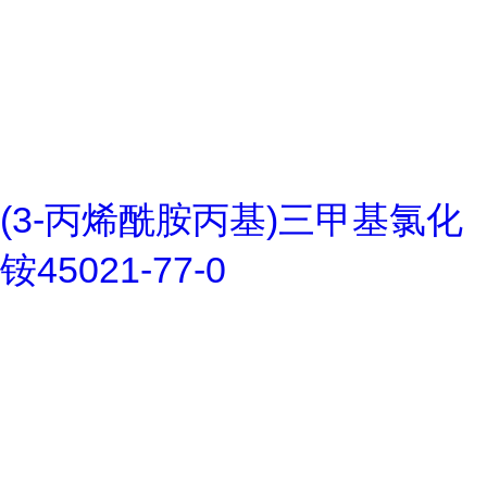
(3-丙烯酰胺丙基)三甲基氯化
铵45021-77-0