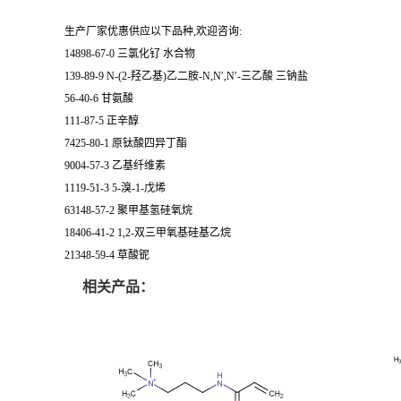
生产厂家优惠供应以下品种,欢迎咨询:
14898-67-0 三氯化钌 水合物
139-89-9 N-(2-羟乙基)乙二胺-N,N′,N′-三乙酸 三钠盐
56-40-6 甘氨酸
111-87-5 正辛醇
7425-80-1 原钛酸四异丁酯
9004-57-3 乙基纤维素
1119-51-3 5-溴-1-戊烯
63148-57-2 聚甲基氢硅氧烷
18406-41-2 1,2-双三甲氧基硅基乙烷
21348-59-4 草酸铌
相关产品：