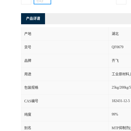
产品详请
产地
湖北
QF0679
货号
品牌
齐飞
用途
工业原材料
25kg/200kg/5
包装规格
182431-12-5
CAS编号
99%
纯度
别名
MTP抑制剂(LO