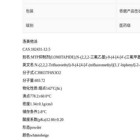
包装
依据产品性
级别
医药级
洛美他派
CAS:182431-12-5
别名:MTP抑制剂(LOMITAPIDE);N-(2,2,2-三氟乙基)-9-(4-[4-[4'-(三氟
英文名:N-(2,2,2-Trifluoroethyl)-9-(4-[4-[4'-(trifluoromethyl)[1,1'-biphenyl]-2
分子式:C39H37F6N3O2
分子量:693.72
物化性质:熔点142°C(lit.)
沸点778.2±60.0°C
密度1.34±0.1g/cm3
储存条件2-8°C
酸度系数(pKa)12.66±0.20
形态powder
颜色whitetobeige