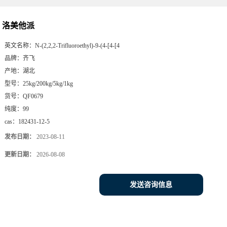
洛美他派
英文名称：
N-(2,2,2-Trifluoroethyl)-9-(4-[4-[4
品牌：
齐飞
产地：
湖北
型号：
25kg/200kg/5kg/1kg
货号：
QF0679
纯度：
99
cas：
182431-12-5
发布日期：
2023-08-11
更新日期：
2026-08-08
发送咨询信息