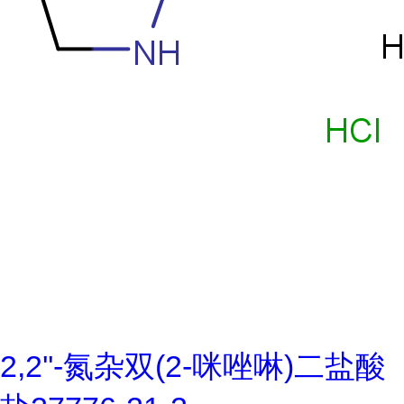
2,2''-氮杂双(2-咪唑啉)二盐酸