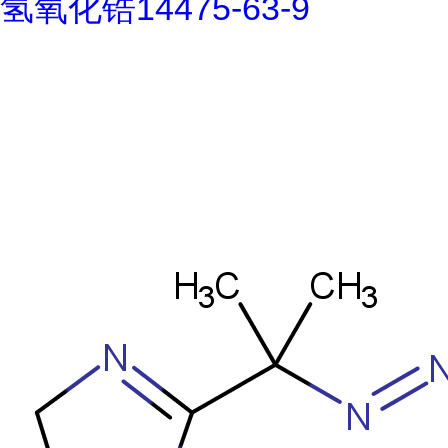
氢氧化锆14475-63-9