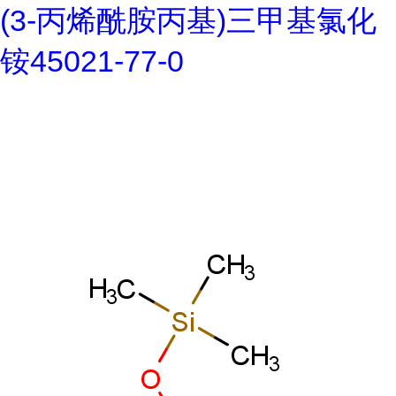
(3-丙烯酰胺丙基)三甲基氯化
铵45021-77-0