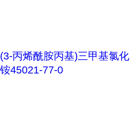
(3-丙烯酰胺丙基)三甲基氯化
铵45021-77-0