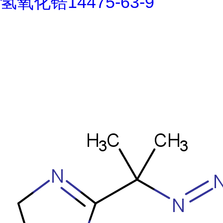
氢氧化锆14475-63-9