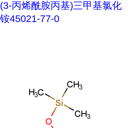
(3-丙烯酰胺丙基)三甲基氯化
铵45021-77-0