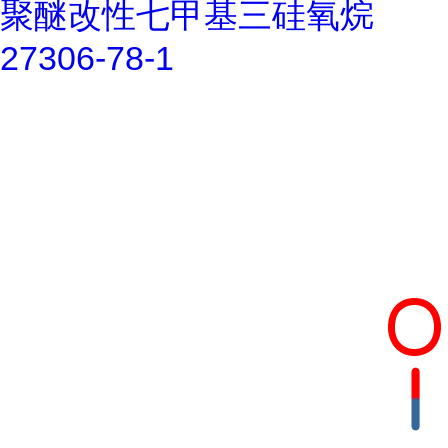
聚醚改性七甲基三硅氧烷
27306-78-1