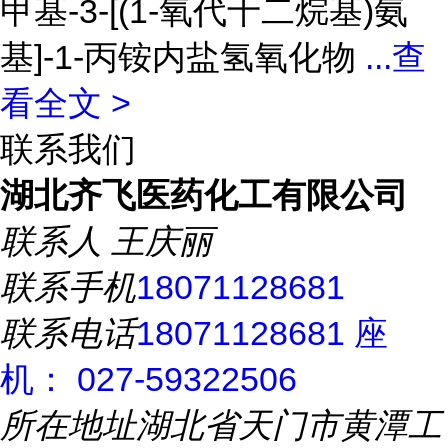
甲基-3-[(1-氧代十二烷基)氨
基]-1-丙铵内盐氢氧化物
...
查
看全文 >
联系我们
湖北齐飞医药化工有限公司
联系人
王庆丽
联系手机
18071128681
联系电话
18071128681 座
机： 027-59322506
所在地址
湖北省天门市黄潭工