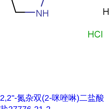
2,2''-氮杂双(2-咪唑啉)二盐酸