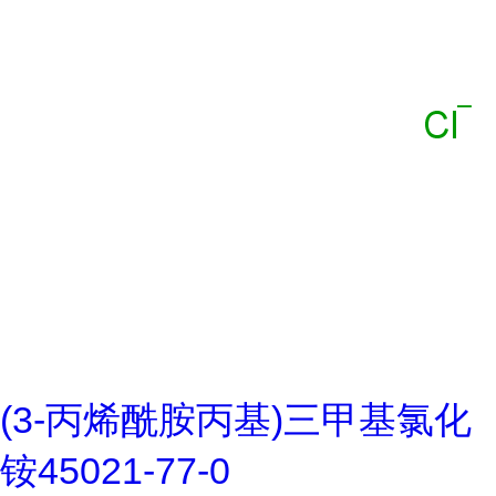
(3-丙烯酰胺丙基)三甲基氯化
铵45021-77-0