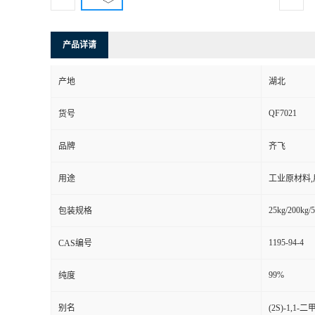
产品详请
产地
湖北
QF7021
货号
品牌
齐飞
用途
工业原材料
25kg/200kg/5
包装规格
1195-94-4
CAS编号
99%
纯度
别名
(2S)-1,1-