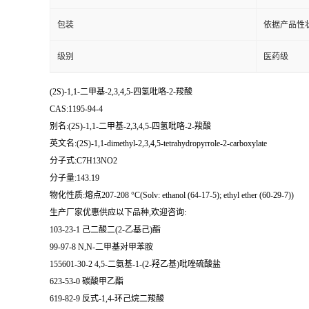
包装
依据产品性
级别
医药级
(2S)-1,1-二甲基-2,3,4,5-四氢吡咯-2-羧酸
CAS:1195-94-4
别名:(2S)-1,1-二甲基-2,3,4,5-四氢吡咯-2-羧酸
英文名:(2S)-1,1-dimethyl-2,3,4,5-tetrahydropyrrole-2-carboxylate
分子式:C7H13NO2
分子量:143.19
物化性质:熔点207-208 °C(Solv: ethanol (64-17-5); ethyl ether (60-29-7))
生产厂家优惠供应以下品种,欢迎咨询:
103-23-1 己二酸二(2-乙基己)酯
99-97-8 N,N-二甲基对甲苯胺
155601-30-2 4,5-二氨基-1-(2-羟乙基)吡唑硫酸盐
623-53-0 碳酸甲乙酯
619-82-9 反式-1,4-环己烷二羧酸