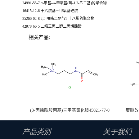
24991-55-7 α-甲基-ω-甲氧基(氧-1,2-乙二基)的聚合物
16415-12-6 十六烷基三甲氧基硅烷
25266-02-8 2,5-呋喃二酮与1-十八烯的聚合物
42978-66-5 二缩三丙二醇二丙烯酸酯
相关产品：
(3-丙烯酰胺丙基)三甲基氯化铵45021-77-0
聚醚改性
产品类别
关于我们