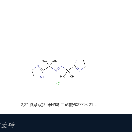
2,2''-氮杂双(2-咪唑啉)二盐酸盐27776-21-2
术支持