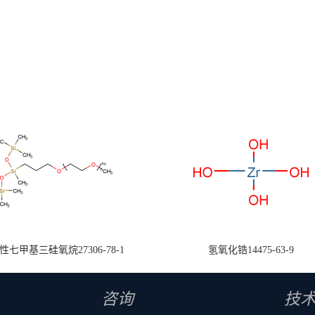
七甲基三硅氧烷27306-78-1
氢氧化锆14475-63-9
咨询
技