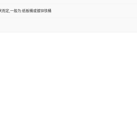
状而定,一般为:纸板桶或镀锌铁桶