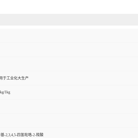
,用于工业化大生产
kg/1kg
二甲基-2,3,4,5-四氢吡咯-2-羧酸