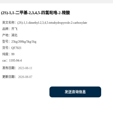
(2S)-1,1-二甲基-2,3,4,5-四氢吡咯-2-羧酸
英文名称：
(2S)-1,1-dimethyl-2,3,4,5-tetrahydropyrrole-2-carboxylate
品牌：
齐飞
产地：
湖北
型号：
25kg/200kg/5kg/1kg
货号：
QF7021
纯度：
99
cas：
1195-94-4
发布日期：
2023-08-11
更新日期：
2026-08-07
发送咨询信息