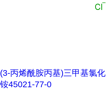
(3-丙烯酰胺丙基)三甲基氯化
铵45021-77-0