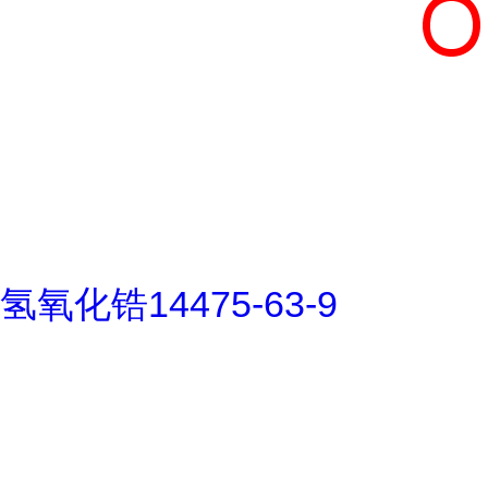
氢氧化锆14475-63-9