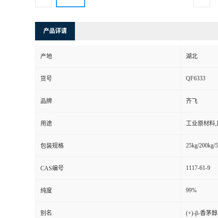
产品详请
产地
湖北
QF6333
货号
品牌
齐飞
用途
工业原材料
25kg/200kg/5
包装规格
1117-61-9
CAS编号
99%
纯度
别名
(+)-β-香茅醇;