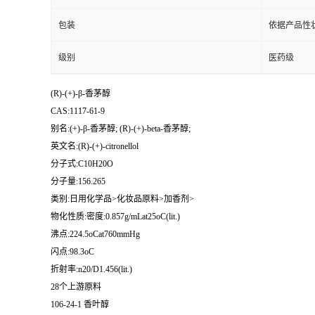
包装
依据产品性
级别
医药级
(R)-(+)-β-香茅醇
CAS:1117-61-9
别名:(+)-β-香茅醇; (R)-(+)-beta-香茅醇;
英文名:(R)-(+)-citronellol
分子式:C10H20O
分子量:156.265
类别:日用化学品>化妆品原料>加香剂>
物化性质:密度:0.857g/mLat25oC(lit.)
沸点:224.5oCat760mmHg
闪点:98.3oC
折射率:n20/D1.456(lit.)
28个上游原料
106-24-1 香叶醇