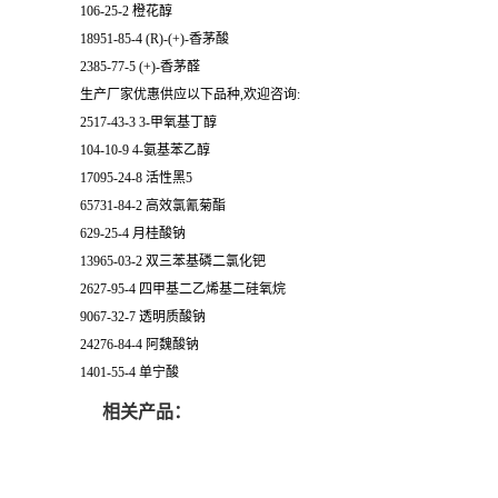
106-25-2 橙花醇
18951-85-4 (R)-(+)-香茅酸
2385-77-5 (+)-香茅醛
生产厂家优惠供应以下品种,欢迎咨询:
2517-43-3 3-甲氧基丁醇
104-10-9 4-氨基苯乙醇
17095-24-8 活性黑5
65731-84-2 高效氯氰菊酯
629-25-4 月桂酸钠
13965-03-2 双三苯基磷二氯化钯
2627-95-4 四甲基二乙烯基二硅氧烷
9067-32-7 透明质酸钠
24276-84-4 阿魏酸钠
1401-55-4 单宁酸
相关产品：