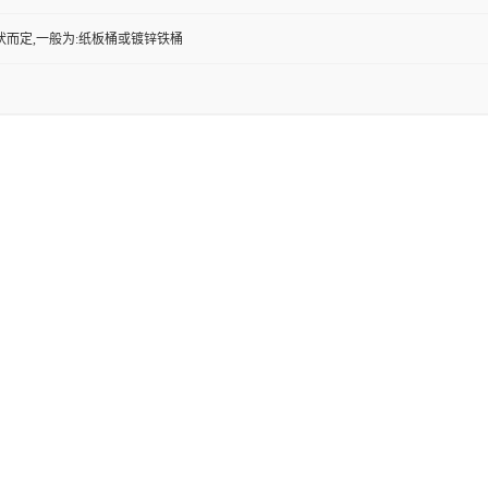
状而定,一般为:纸板桶或镀锌铁桶