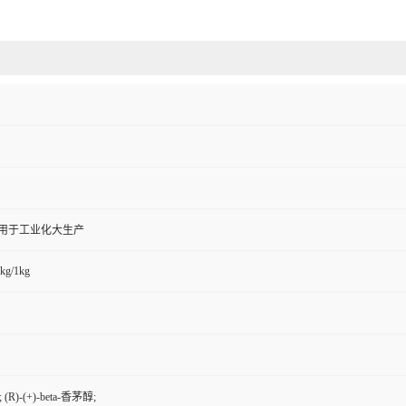
,用于工业化大生产
kg/1kg
 (R)-(+)-beta-香茅醇;