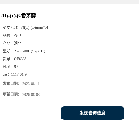
(R)-(+)-β-香茅醇
英文名称：
(R)-(+)-citronellol
品牌：
齐飞
产地：
湖北
型号：
25kg/200kg/5kg/1kg
货号：
QF6333
纯度：
99
cas：
1117-61-9
发布日期：
2023-08-11
更新日期：
2026-08-08
发送咨询信息