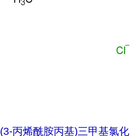
(3-丙烯酰胺丙基)三甲基氯化