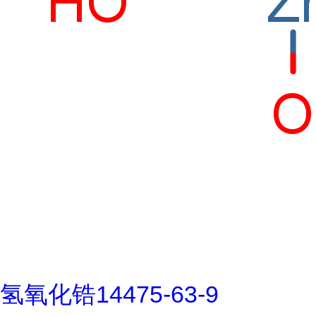
氢氧化锆14475-63-9