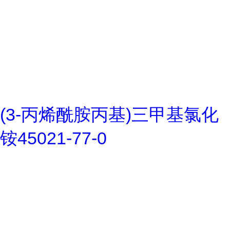
(3-丙烯酰胺丙基)三甲基氯化
铵45021-77-0