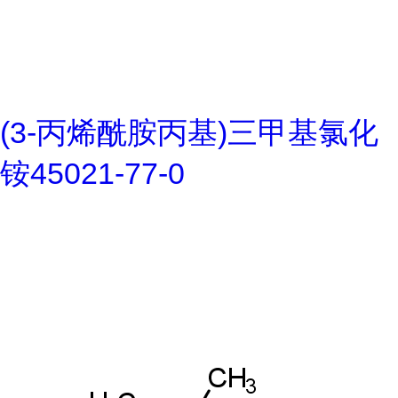
(3-丙烯酰胺丙基)三甲基氯化
铵45021-77-0