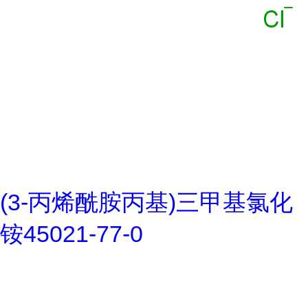
(3-丙烯酰胺丙基)三甲基氯化
铵45021-77-0