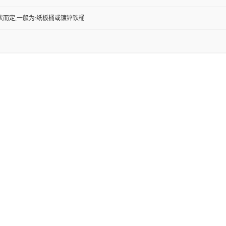
状而定,一般为:纸板桶或镀锌铁桶