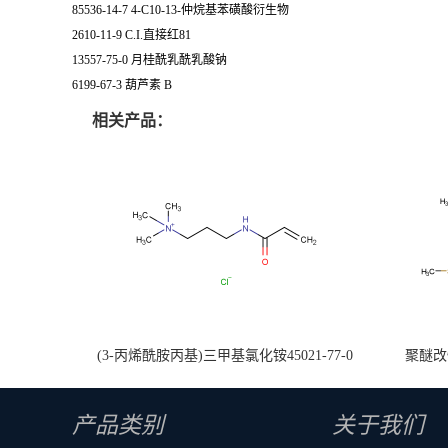
85536-14-7 4-C10-13-仲烷基苯磺酸衍生物
2610-11-9 C.I.直接红81
13557-75-0 月桂酰乳酰乳酸钠
6199-67-3 葫芦素 B
相关产品：
(3-丙烯酰胺丙基)三甲基氯化铵45021-77-0
聚醚改性
产品类别
关于我们