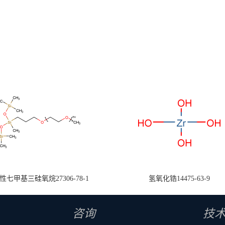
七甲基三硅氧烷27306-78-1
氢氧化锆14475-63-9
咨询
技