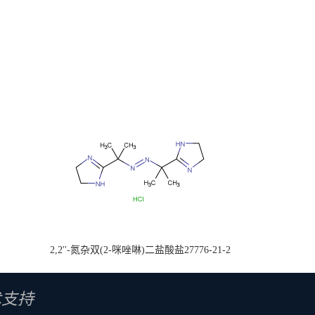
2,2''-氮杂双(2-咪唑啉)二盐酸盐27776-21-2
术支持