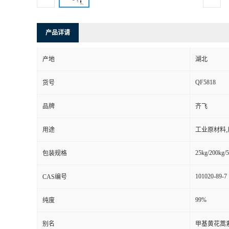
产品详请
产地
湖北
QF5818
货号
品牌
齐飞
用途
工业原材料
25kg/200kg/5
包装规格
101020-89-7
CAS编号
99%
纯度
别名
甲基黄花蒿素