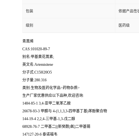
包装
依据产品性
级别
医药级
青蒿烯
CAS:101020-89-7
别名:甲基黄花蒿素;
英文名:Artemisitene
分子式:C15H20O5
分子量:280.316
类别:生物及医药化学品>药物杂质>
生产厂家优惠供应以下品种,欢迎咨询:
1484-85-1 3,4-亚甲二氧苯乙胺
26678-93-3 甲醛与 4-(1,1,3,3-四甲基丁基)苯酚聚合物
144-19-4 2,2,4-三甲基-1,3-戊二醇
68928-76-7 二甲基二[(新癸酰)氧]二甲基锡
147127-20-6 泰诺福韦