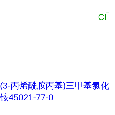
(3-丙烯酰胺丙基)三甲基氯化
铵45021-77-0