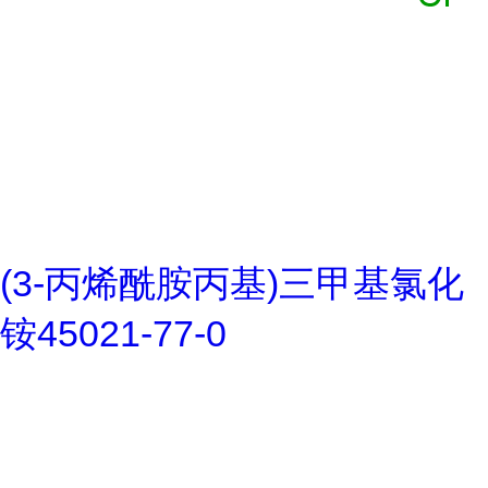
(3-丙烯酰胺丙基)三甲基氯化
铵45021-77-0