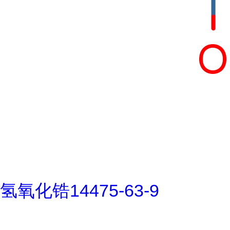
氢氧化锆14475-63-9