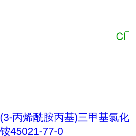
(3-丙烯酰胺丙基)三甲基氯化
铵45021-77-0