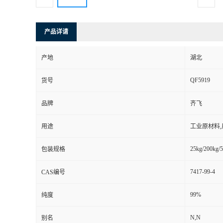
产品详请
产地
湖北
QF5919
货号
品牌
齐飞
用途
工业原材料
25kg/200kg/5
包装规格
7417-99-4
CAS编号
99%
纯度
N,N
别名