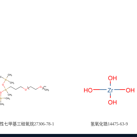
七甲基三硅氧烷27306-78-1
氢氧化锆14475-63-9