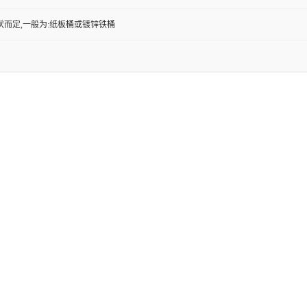
状而定,一般为:纸板桶或镀锌铁桶