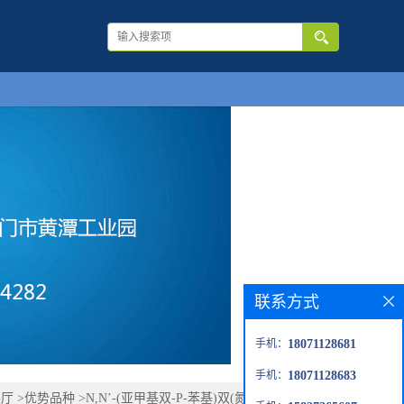
联系方式
手机：
18071128681
手机：
18071128683
展厅
>
优势品种
>
N,N’-(亚甲基双-P-苯基)双(氮丙啶-1-甲酰胺)