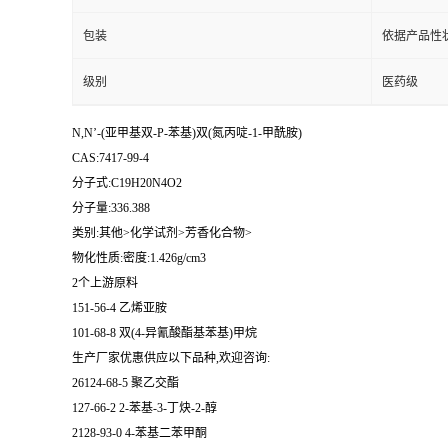
包装
依据产品性
级别
医药级
N,N’-(亚甲基双-P-苯基)双(氮丙啶-1-甲酰胺)
CAS:7417-99-4
分子式:C19H20N4O2
分子量:336.388
类别:其他>化学试剂>芳香化合物>
物化性质:密度:1.426g/cm3
2个上游原料
151-56-4 乙烯亚胺
101-68-8 双(4-异氰酸酯基苯基)甲烷
生产厂家优惠供应以下品种,欢迎咨询:
26124-68-5 聚乙交酯
127-66-2 2-苯基-3-丁炔-2-醇
2128-93-0 4-苯基二苯甲酮