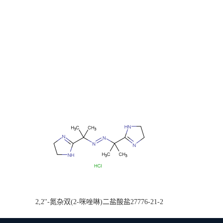
2,2''-氮杂双(2-咪唑啉)二盐酸盐27776-21-2