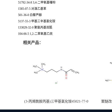
51792-34-8 3,4-二甲氧基噻吩
1585-07-5 对溴乙基苯
501-36-0 白藜芦醇
5137-55-3 甲基三辛基氯化铵
133029-32-0 聚氨丙基双胍
104-66-5 1,2-二苯氧基乙烷
相关产品：
(3-丙烯酰胺丙基)三甲基氯化铵45021-77-0
聚醚改性