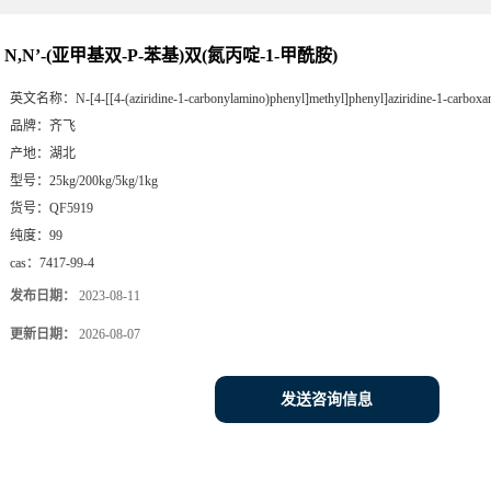
N,N’-(亚甲基双-P-苯基)双(氮丙啶-1-甲酰胺)
英文名称：
N-[4-[[4-(aziridine-1-carbonylamino)phenyl]methyl]phenyl]aziridine-1-carbox
品牌：
齐飞
产地：
湖北
型号：
25kg/200kg/5kg/1kg
货号：
QF5919
纯度：
99
cas：
7417-99-4
发布日期：
2023-08-11
更新日期：
2026-08-07
发送咨询信息