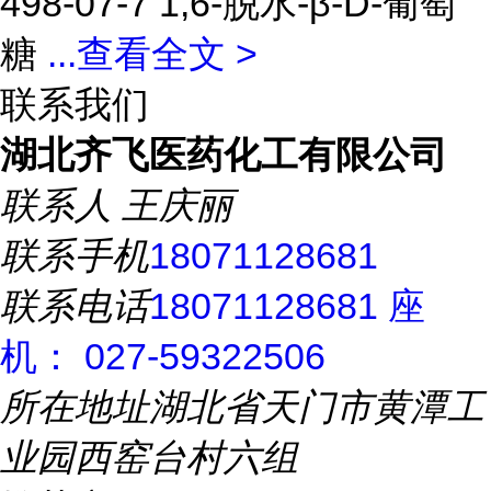
498-07-7 1,6-脱水-β-D-葡萄
糖
...
查看全文 >
联系我们
湖北齐飞医药化工有限公司
联系人
王庆丽
联系手机
18071128681
联系电话
18071128681 座
机： 027-59322506
所在地址
湖北省天门市黄潭工
业园西窑台村六组