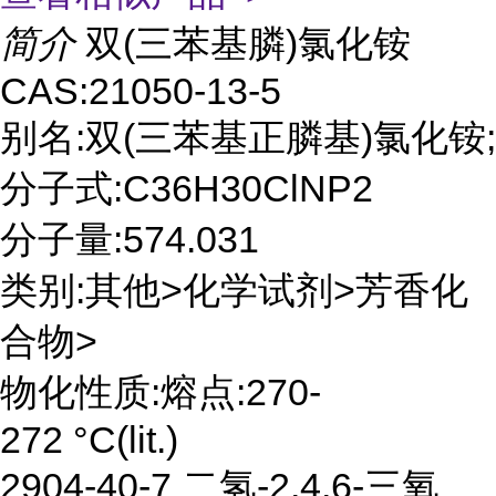
简介
双(三苯基膦)氯化铵
CAS:21050-13-5
别名:双(三苯基正膦基)氯化铵;
分子式:C36H30ClNP2
分子量:574.031
类别:其他>化学试剂>芳香化
合物>
物化性质:熔点:270-
272 °C(lit.)
2904-40-7 二氢-2,4,6-三氧