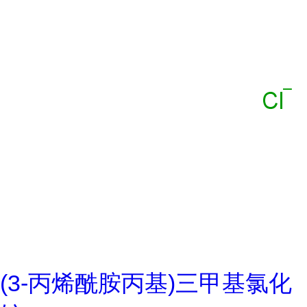
(3-丙烯酰胺丙基)三甲基氯化