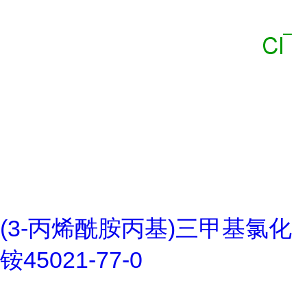
(3-丙烯酰胺丙基)三甲基氯化
铵45021-77-0