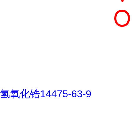
氢氧化锆14475-63-9