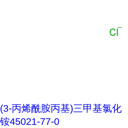
(3-丙烯酰胺丙基)三甲基氯化
铵45021-77-0