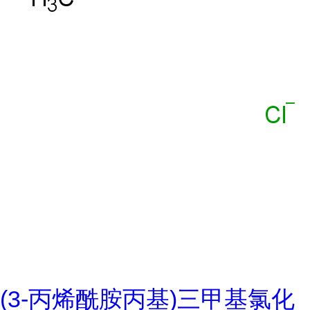
(3-丙烯酰胺丙基)三甲基氯化