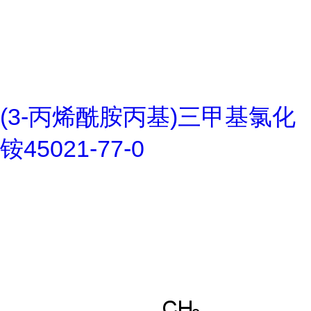
(3-丙烯酰胺丙基)三甲基氯化
铵45021-77-0