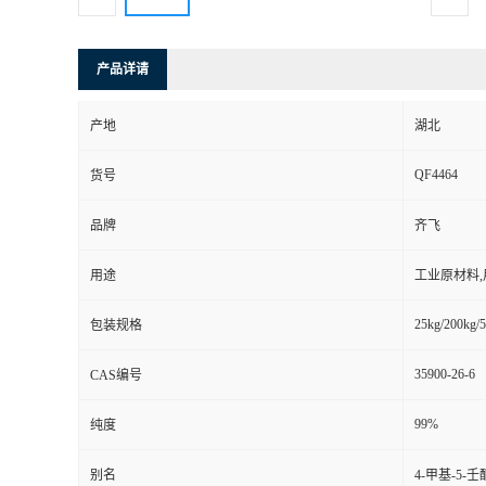
产品详请
产地
湖北
QF4464
货号
品牌
齐飞
用途
工业原材料
25kg/200kg/5
包装规格
35900-26-6
CAS编号
99%
纯度
别名
4-甲基-5-壬