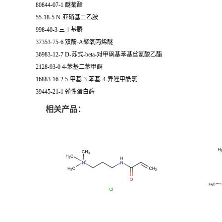
80844-07-1 醚菊酯
55-18-5 N-亚硝基二乙胺
998-40-3 三丁基膦
37353-75-6 双酚-A聚氧丙烯醚
36983-12-7 D-苏式-beta-对甲砜基苯基丝氨酸乙酯
2128-93-0 4-苯基二苯甲酮
16883-16-2 5-甲基-3-苯基-4-异唑甲酰氯
39445-21-1 弹性蛋白酶
相关产品：