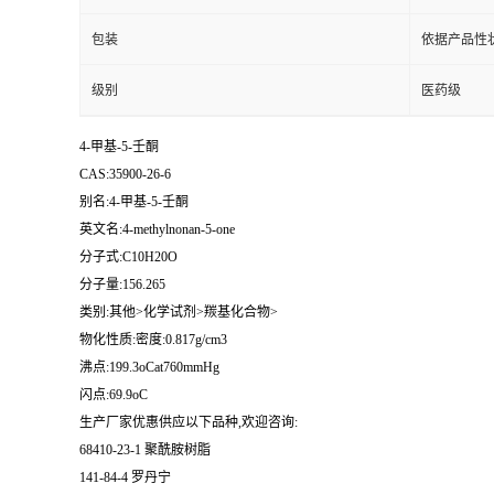
包装
依据产品性
级别
医药级
4-甲基-5-壬酮
CAS:35900-26-6
别名:4-甲基-5-壬酮
英文名:4-methylnonan-5-one
分子式:C10H20O
分子量:156.265
类别:其他>化学试剂>羰基化合物>
物化性质:密度:0.817g/cm3
沸点:199.3oCat760mmHg
闪点:69.9oC
生产厂家优惠供应以下品种,欢迎咨询:
68410-23-1 聚酰胺树脂
141-84-4 罗丹宁