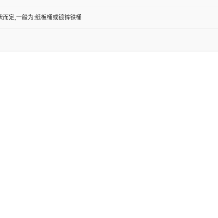
状而定,一般为:纸板桶或镀锌铁桶