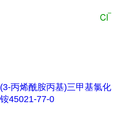
(3-丙烯酰胺丙基)三甲基氯化
铵45021-77-0