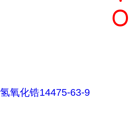
氢氧化锆14475-63-9