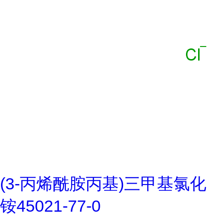
(3-丙烯酰胺丙基)三甲基氯化
铵45021-77-0