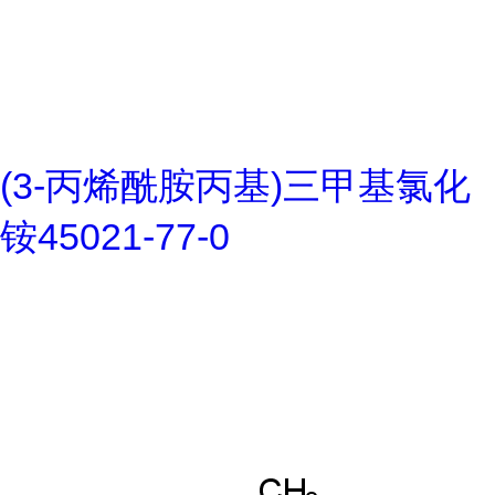
(3-丙烯酰胺丙基)三甲基氯化
铵45021-77-0