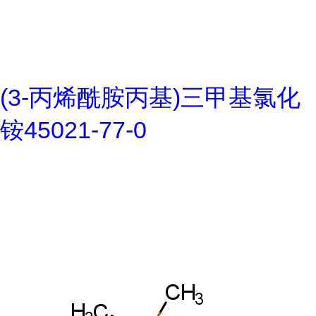
(3-丙烯酰胺丙基)三甲基氯化
铵45021-77-0