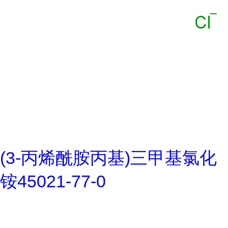
(3-丙烯酰胺丙基)三甲基氯化
铵45021-77-0