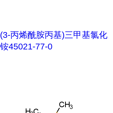
(3-丙烯酰胺丙基)三甲基氯化
铵45021-77-0