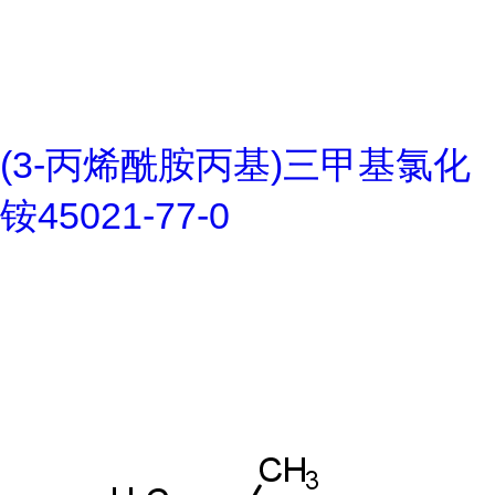
(3-丙烯酰胺丙基)三甲基氯化
铵45021-77-0