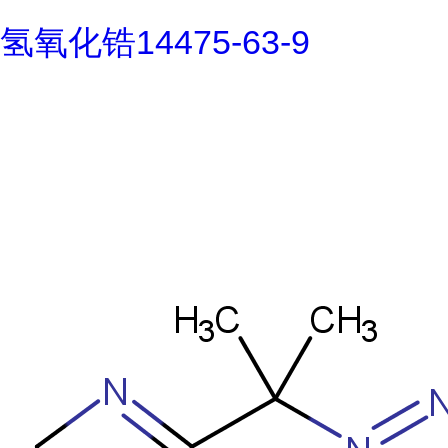
氢氧化锆14475-63-9