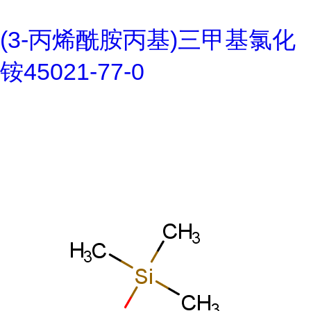
(3-丙烯酰胺丙基)三甲基氯化
铵45021-77-0