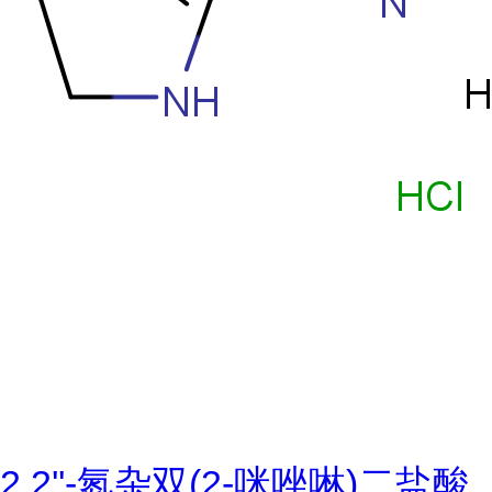
2,2''-氮杂双(2-咪唑啉)二盐酸