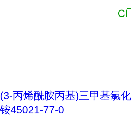
(3-丙烯酰胺丙基)三甲基氯化
铵45021-77-0