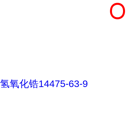
氢氧化锆14475-63-9