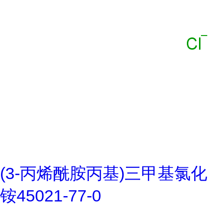
(3-丙烯酰胺丙基)三甲基氯化
铵45021-77-0